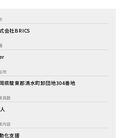
称
式会社BRICS
種
er
在地
岡県駿東郡清水町卸団地304番地
業員数
9人
業内容
動化支援