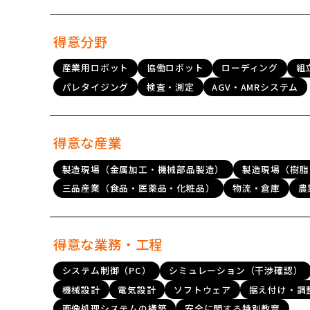
得意分野
産業用ロボット
協働ロボット
ローディング
組
パレタイジング
検査・測定
AGV・AMRシステム
得意な産業
製造現場（金属加工・機械部品製造）
製造現場（樹脂
三品産業（食品・医薬品・化粧品）
物流・倉庫
農
得意な業務・工程
システム制御（PC）
シミュレーション（干渉確認）
機械設計
電気設計
ソフトウェア
据え付け・調
画像処理システムの構築
安全に関する特別教育