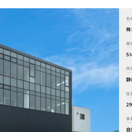
名
株
業
SI
所
静
従
2
事
自