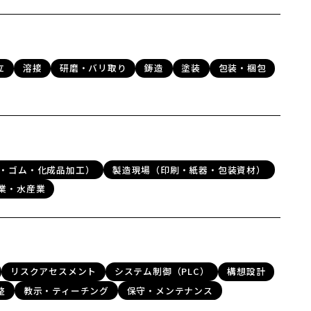
立
溶接
研磨・バリ取り
鋳造
塗装
包装・梱包
・ゴム・化成品加工）
製造現場（印刷・紙器・包装資材）
業・水産業
リスクアセスメント
システム制御（PLC）
構想設計
整
教示・ティーチング
保守・メンテナンス