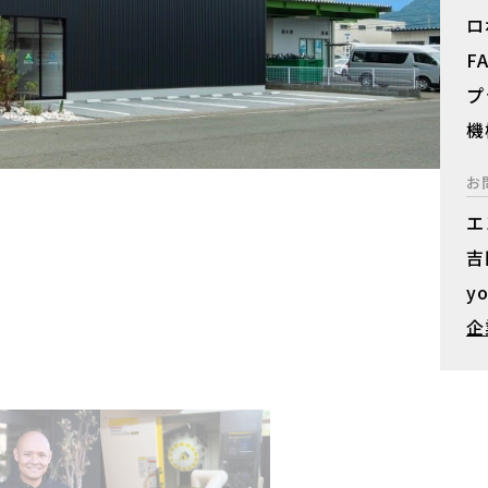
ロ
F
プ
機
お
エ
吉
yo
企